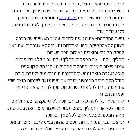
לכל פרויקט עיצוב מוצר, בכל תחום, גודל ומידת מורכבות.
ניסיון- הסטודיו שלנו קיים כבר כעשור ומחזיק בניסיון עשיר ומגוון
בתחום עיצוב תעשייתי עם
פרויקטים
בתחומים שונים במשק,
לרבות מוצרי צריכה, מוצרים לתעשיית ההייטק, לענפי הרפואה,
כלי עבודה ועוד.
גישה מתקדמת- אנו מגיעים לתחום עיצוב תעשייתי עם הרבה
תשוקה לאסטטיקה, המון יצירתיות וחשיבה לא שגרתית ועם רצון
לספק הליכים ומוצרים באיכות חסר פשרות.
תהליך שלם – אנו מספקים תהליך שלם עבור כל צרכי פיתוח,
עיצוב וייצור מוצרים. התהליך מתחיל משלבי תכנון קונספט
ואסטרטגיית מוצר וממשיך לבחירת חומרים וטכנולוגיות, בניית
מודל תלת מימד ממוחשב, בניית אב טיפוס ועד לפיתוח מוצר סופי
עם מענה שלם לכל צורכי שינועו ושיווקו לרבות עיצוב אריזות
ועמדות תצוגה.
ליווי מלא- כל לקוח של חברתנו זוכה לליווי מקצועי צמוד וליחס
אישי, לכל אורך תהליך עיצוב תעשייתי וייצור מוצר. זאת בשקיפות
מלאה ומענה סובלני ואדיב לכל צורך ובקשה.
תקציב- מבחינתנו הגדרות תקציב מהוות בסיס לתכנון מוצרים ואנו
מקפידים שלא לחרוג מהן. הידע והניסיון שלנו לצד חשיבה