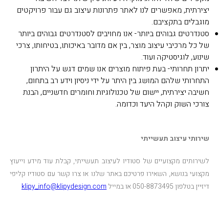
יצירתית, מאפשרים לנו לאתר פתרונות עיצוב גם עבור פרויקטים
מוגבלים בתקציבם.
סטנדרטים גבוהים ביותר- אנו מחויבים לסטנדרטים גבוהים ביותר
של כל מרכיבי עיצוב מוצר, בין אם מדובר באיכותו, בטיחותו, צרכי
שינוע, לוגיסטיקה ועוד.
יתרון תחרותי- בעת פיתוח מוצרים אנו שמים דגש על היתרון
התחרותי שלהם המושג בין היתר על ידי ניסיון וידע רב בתחום,
חשיבה יצירתית, יישום של טכנולוגיות וחומרים חדשניים, הבנת
צורכי השוק וקהל היעד וכדומה.
שירותי עיצוב תעשייתי
לשירותים מקצועיים של סטודיו לעיצוב תעשייתי, קבלת עוד מידע וייעוץ
מקצועי בנושא, השאירו פרטיכם באתר שלנו או צרו קשר עם סטודיו קליפי
דיזיין בטלפון 050-8873495 או במייל
klipy_info@klipydesign.com