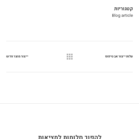
קטגוריות
Blog article
עלות ייצור אב טיפוס
ייצור מוצר חדש
להפוך חלומות למציאות